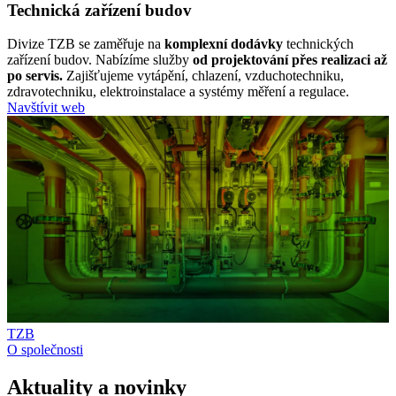
Technická zařízení budov
Divize TZB se zaměřuje na
komplexní dodávky
technických
zařízení budov. Nabízíme služby
od projektování přes realizaci až
po servis.
Zajišťujeme vytápění, chlazení, vzduchotechniku,
zdravotechniku, elektroinstalace a systémy měření a regulace.
Navštívit web
TZB
O společnosti
Aktuality a novinky