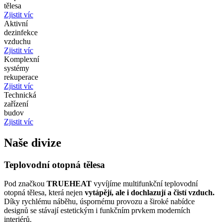
tělesa
Zjistit víc
Aktivní
dezinfekce
vzduchu
Zjistit víc
Komplexní
systémy
rekuperace
Zjistit víc
Technická
zařízení
budov
Zjistit víc
Naše divize
Teplovodní otopná tělesa
Pod značkou
TRUEHEAT
vyvíjíme multifunkční teplovodní
otopná tělesa, která nejen
vytápějí, ale i dochlazují a čistí vzduch.
Díky rychlému náběhu, úspornému provozu a široké nabídce
designů se stávají estetickým i funkčním prvkem moderních
interiérů.