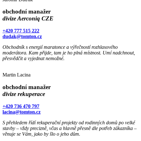
obchodní manažer
divize Aerconiq CZE
+420 777 515 222
dudak@tomton.cz
Obchodník s energií maratonce a výřečností rozhlasového
moderátora. Kam přijde, tam je ho plná místnost. Umí nadchnout,
přesvědčit a vyjednat nemožné.
Martin Lacina
obchodní manažer
divize rekuperace
+420 736 470 797
lacina@tomton.cz
S přehledem řídí rekuperační projekty od rodinných domů po velké
stavby – vždy precizně, včas a hlavně přesně dle potřeb zákazníka –
věnuje se Vám, jako by šlo o jeho dům.