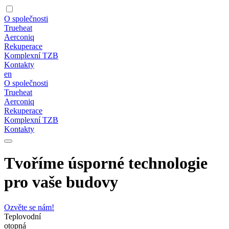
O společnosti
Trueheat
Aerconiq
Rekuperace
Komplexní TZB
Kontakty
en
O společnosti
Trueheat
Aerconiq
Rekuperace
Komplexní TZB
Kontakty
Tvoříme úsporné technologie
pro vaše budovy
Ozvěte se nám!
Teplovodní
otopná