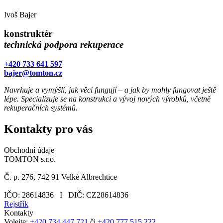
Ivoš Bajer
konstruktér
technická podpora rekuperace
+420 733 641 597
bajer@tomton.cz
Navrhuje a vymýšlí, jak věci fungují – a jak by mohly fungovat ještě
lépe. Specializuje se na konstrukci a vývoj nových výrobků, včetně
rekuperačních systémů.
Kontakty pro vás
Obchodní údaje
TOMTON s.r.o.
Č. p. 276, 742 91 Velké Albrechtice
IČO: 28614836 I DIČ: CZ28614836
Rejstřík
Kontakty
Volejte:
+420 734 447 721
či
+420 777 515 222