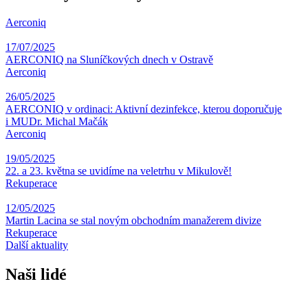
Aerconiq
17/07/2025
AERCONIQ na Sluníčkových dnech v Ostravě
Aerconiq
26/05/2025
AERCONIQ v ordinaci: Aktivní dezinfekce, kterou doporučuje
i MUDr. Michal Mačák
Aerconiq
19/05/2025
22. a 23. května se uvidíme na veletrhu v Mikulově!
Rekuperace
12/05/2025
Martin Lacina se stal novým obchodním manažerem divize
Rekuperace
Další aktuality
Naši lidé