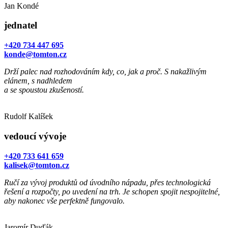
Jan Kondé
jednatel
+420 734 447 695
konde@tomton.cz
Drží palec nad rozhodováním kdy, co, jak a proč. S nakažlivým
elánem, s nadhledem
a se spoustou zkušeností.
Rudolf Kalíšek
vedoucí vývoje
+420 733 641 659
kalisek@tomton.cz
Ručí za vývoj produktů od úvodního nápadu, přes technologická
řešení a rozpočty, po uvedení na trh. Je schopen spojit nespojitelné,
aby nakonec vše perfektně fungovalo.
Jaromír Duďák